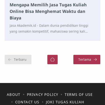
Mengapa Memilih Jasa Tugas Kuliah
Online Bisa Menghemat Waktu dan
Biaya
Jasa Akademik.id - Dalam dunia pendidikan tinggi
yang semakin kompetitif, mahasiswa sering kali
dihadapkan pada berbagai tantangan, mulai dari
jadwa…
ABOUT
PRIVACY POLICY
TERMS OF USE
CONTACT US
JOKI TUGAS KULIAH