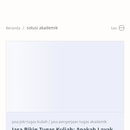
Home
Artikel
solusi akademik
Keunggulan
Harga
Cara Pesan
RTL Mode
Jasa Bikin Tugas Kuliah: Apakah Layak