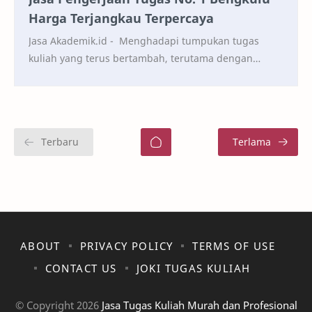
Harga Terjangkau Terpercaya
Jasa Akademik.id - Menghadapi tumpukan tugas
kuliah yang terus bertambah, terutama dengan
jadwal yang padat, seringkali menjadi tantangan
besar bag…
ABOUT
PRIVACY POLICY
TERMS OF USE
CONTACT US
JOKI TUGAS KULIAH
© Copyright
2026
Jasa Tugas Kuliah Murah dan Profesional