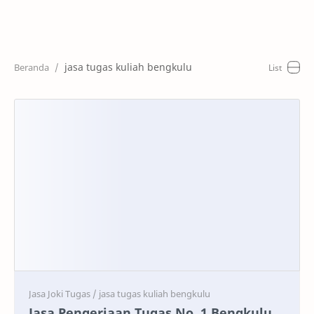
Home
Artikel
jasa tugas kuliah bengkulu
Keunggulan
Harga
Cara Pesan
RTL Mode
Jasa Pengerjaan Tugas No. 1 Bengkulu