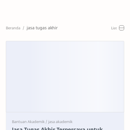
Home
Artikel
jasa tugas akhir
Keunggulan
Harga
Cara Pesan
RTL Mode
Jasa Tugas Akhir Terpercaya untuk