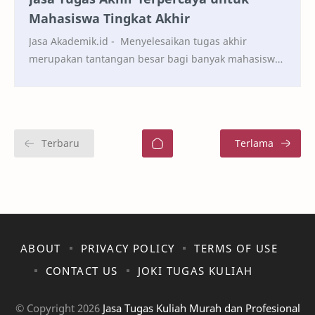
Mahasiswa Tingkat Akhir
Jasa Akademik.id - Menyelesaikan tugas akhir
merupakan tantangan besar bagi banyak mahasiswa.
Kesibukan perkuliahan, pekerjaan sampingan, dan
tuntu…
ABOUT
PRIVACY POLICY
TERMS OF USE
CONTACT US
JOKI TUGAS KULIAH
© Copyright
2026
Jasa Tugas Kuliah Murah dan Profesional