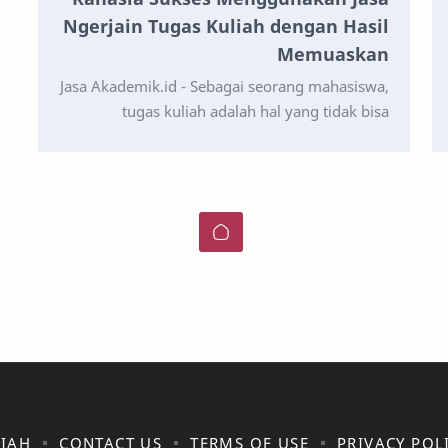
Ngerjain Tugas Kuliah dengan Hasil
Memuaskan
Jasa Akademik.id - Sebagai seorang mahasiswa,
tugas kuliah adalah hal yang tidak bisa
dihindari. Mulai dari esai, laporan, hingga
proyek kelompok, s…
LIAH
CONTACT US
TERMS OF USE
PRIVACY POL