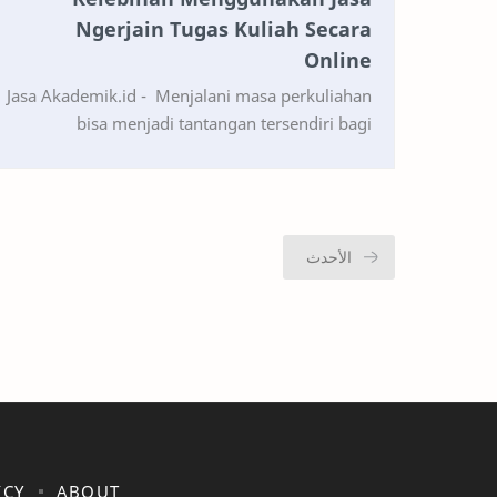
Ngerjain Tugas Kuliah Secara
Online
Jasa Akademik.id - Menjalani masa perkuliahan
bisa menjadi tantangan tersendiri bagi
sebagian besar mahasiswa. Tugas-tugas yang
menumpuk dan tengga…
ICY
ABOUT