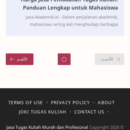
Panduan Lengkap untuk Mahasiswa
Jasa Akademik.id - Dalam perjalanan akademik,
mahasiswa sering kali menghadapi berbagai
tantangan yang menuntut waktu dan energi. Salah
satu tantang…
TERMS OF USE
PRIVACY POLICY
ABOUT
JOKI TUGAS KULIAH
CONTACT US
Jasa Tugas Kuliah Murah dan Profesional
2026
© Copyright