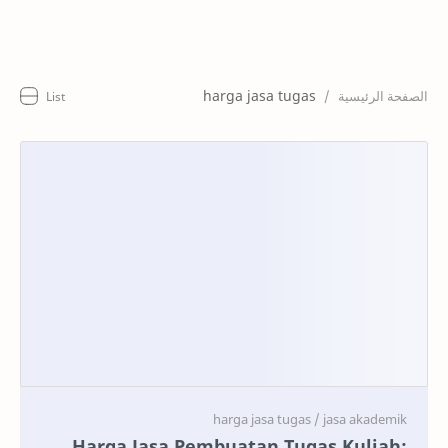
Home
Artikel
harga jasa tugas
Keunggulan
Harga
Cara Pesan
RTL Mode
Harga Jasa Pembuatan Tugas Kuliah: