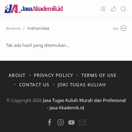
Home
mahasiswa
Artikel
Tak ada hasil yang ditemukan...
Keunggulan
Harga
ABOUT
PRIVACY POLICY
TERMS OF USE
Cara Pesan
CONTACT US
JOKI TUGAS KULIAH
RTL Mode
© Copyright
2026
Jasa Tugas Kuliah Murah dan Profesional
- Jasa Akademik.id
.